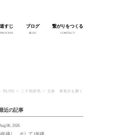
道すじ
ブログ
繋がりをつくる
PROCESS
BLOG
CONTACT
BLOG
二十四節気
立春 東風氷を解く
最近の記事
Aug 06, 2026
6年越し そして1年後