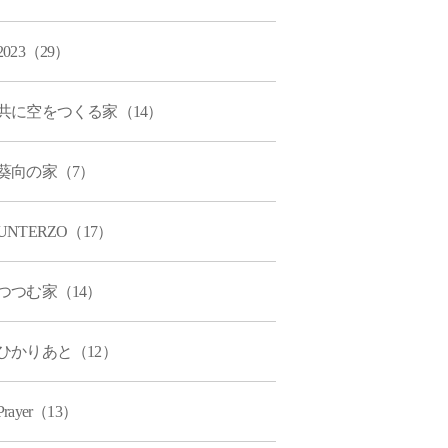
2023（29）
共に空をつくる家（14）
葵向の家（7）
UNTERZO（17）
つつむ家（14）
ひかりあと（12）
Prayer（13）