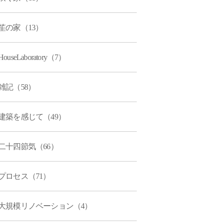
笙の家（13）
HouseLaboratory（7）
雑記（58）
建築を感じて（49）
二十四節気（66）
プロセス（71）
大規模リノベーション（4）