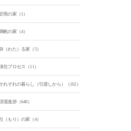
甘雨の家（1）
満帆の家（4）
弥（わた）る家（5）
移住プロセス（11）
それぞれの暮らし（引渡しから）（102）
現場進捗（648）
杜（もり）の家（4）