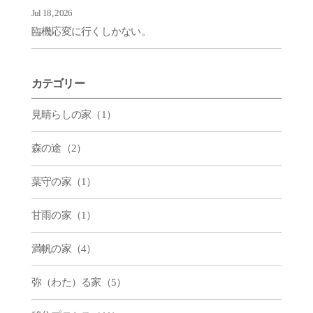
Jul 18, 2026
臨機応変に行くしかない。
カテゴリー
見晴らしの家（1）
森の途（2）
葉守の家（1）
甘雨の家（1）
満帆の家（4）
弥（わた）る家（5）