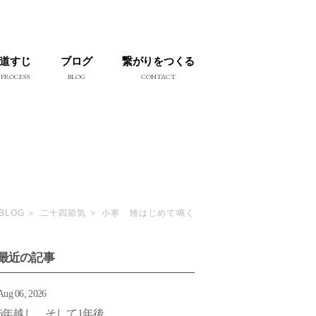
道すじ
ブログ
繋がりをつくる
PROCESS
BLOG
CONTACT
BLOG
二十四節気
小寒 雉はじめて鳴く
最近の記事
Aug 06, 2026
6年越し そして1年後