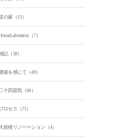
笙の家（13）
HouseLaboratory（7）
雑記（58）
建築を感じて（49）
二十四節気（66）
プロセス（71）
大規模リノベーション（4）