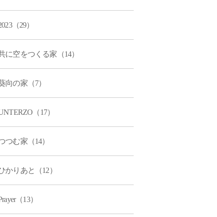
2023（29）
共に空をつくる家（14）
葵向の家（7）
UNTERZO（17）
つつむ家（14）
ひかりあと（12）
Prayer（13）