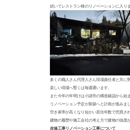
続いてレストラン棟のリノベーションに入り
多くの職人さん代理人さん現場責任者と共に
楽しい現場へ暫くは毎週通います。
また今年の年明けは小諸市の構造確認から始
リノベーション予定が新築へと計画が進みま
空き家率が高くなり短かい居住年数で売買さ
建物の履歴や施工会社の考え方で建物の強度
改修工事リノベーション工事について