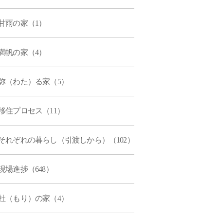
甘雨の家（1）
満帆の家（4）
弥（わた）る家（5）
移住プロセス（11）
それぞれの暮らし（引渡しから）（102）
現場進捗（648）
杜（もり）の家（4）