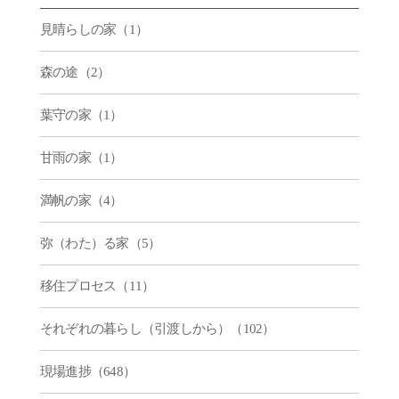
見晴らしの家（1）
森の途（2）
葉守の家（1）
甘雨の家（1）
満帆の家（4）
弥（わた）る家（5）
移住プロセス（11）
それぞれの暮らし（引渡しから）（102）
現場進捗（648）