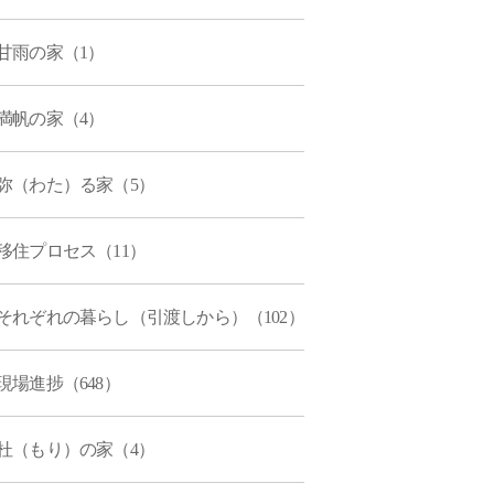
甘雨の家（1）
満帆の家（4）
弥（わた）る家（5）
移住プロセス（11）
それぞれの暮らし（引渡しから）（102）
現場進捗（648）
杜（もり）の家（4）