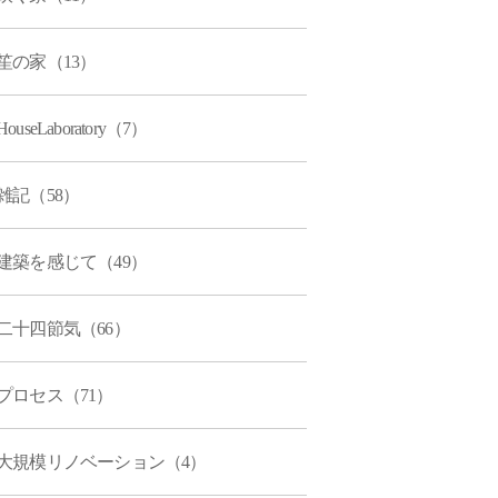
笙の家（13）
HouseLaboratory（7）
雑記（58）
建築を感じて（49）
二十四節気（66）
プロセス（71）
大規模リノベーション（4）