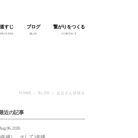
道すじ
ブログ
繋がりをつくる
PROCESS
BLOG
CONTACT
HOME
BLOG
お父さん頑張る
最近の記事
Aug 06, 2026
6年越し そして1年後