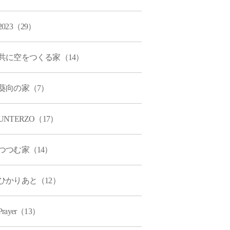
2023（29）
共に空をつくる家（14）
葵向の家（7）
UNTERZO（17）
つつむ家（14）
ひかりあと（12）
Prayer（13）