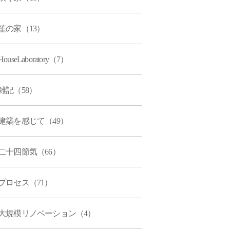
笙の家（13）
HouseLaboratory（7）
雑記（58）
建築を感じて（49）
二十四節気（66）
プロセス（71）
大規模リノベーション（4）