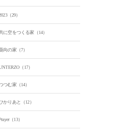
2023（29）
共に空をつくる家（14）
葵向の家（7）
UNTERZO（17）
つつむ家（14）
ひかりあと（12）
Prayer（13）