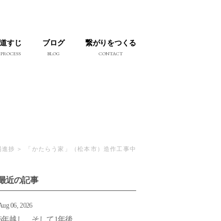
道すじ
ブログ
繋がりをつくる
PROCESS
BLOG
CONTACT
場進捗
「かたらう家」（松本市）造作工事中
最近の記事
Aug 06, 2026
6年越し そして1年後