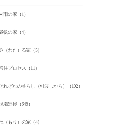
甘雨の家（1）
満帆の家（4）
弥（わた）る家（5）
移住プロセス（11）
それぞれの暮らし（引渡しから）（102）
現場進捗（648）
杜（もり）の家（4）