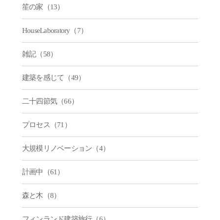
笙の家（13）
HouseLaboratory（7）
雑記（58）
建築を感じて（49）
二十四節気（66）
プロセス（71）
大規模リノベーション（4）
計画中（61）
森と木（8）
フィンランド建築旅行（6）