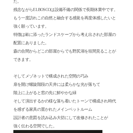
た。
残念ながらELBOSCOは設備不備の関係で長期休業中です。
もう一度訪れこの自然と融合する感覚を再度体感したいと
強く願っています。
特徴は畝に添ったランドスケープから考え出された部屋の
配置にありました。
森の合間からどこの部屋からでも野尻湖を垣間見ることが
できます。
そしてメゾネットで構成された空間の巧み
扉を開け螺旋階段の天井には柔らかな光が落ちて
階上に上がると窓の先に鮮やかな緑
そして演出するかの様な落ち着いたトーンで構成され時代
を感ずる家具の置かれたメインベットルーム
設計者の意図を読み込み大切にして改修されたことが
強く伝わる空間でした。