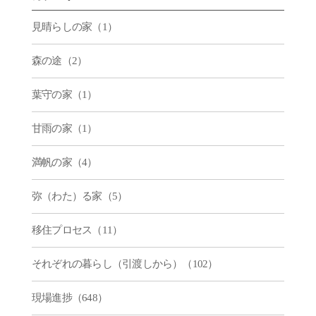
見晴らしの家（1）
森の途（2）
葉守の家（1）
甘雨の家（1）
満帆の家（4）
弥（わた）る家（5）
移住プロセス（11）
それぞれの暮らし（引渡しから）（102）
現場進捗（648）