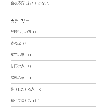
臨機応変に行くしかない。
カテゴリー
見晴らしの家（1）
森の途（2）
葉守の家（1）
甘雨の家（1）
満帆の家（4）
弥（わた）る家（5）
移住プロセス（11）