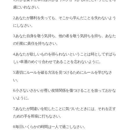
慮にいれなさい。
2.あなたが勝利を失っても、そこから学んだことを失わないよう
にしなさい。
3.あなた自身を敬う気持ち、他の者を敬う気持ちを持ち、あなた
の行動に責任を持ちなさい。
4.あなたが欲しいものを得られないということは時としてすばら
しい幸運のめぐり合わせであることを忘れないように。
5.適切にルールを破る方法を見つけるためにルールを学びなさ
い。
6.小さないさかいが
尊い
友情関係を傷つけることを放っておかな
いように。
7.あなたが間違いを犯したことに気づいたときには、それを正す
ための手を即座に打ちなさい。
8.毎日いくらかの時間は一人で過ごしなさい。