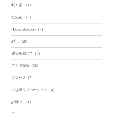
咲く家（11）
笙の家（13）
HouseLaboratory（7）
雑記（58）
建築を感じて（49）
二十四節気（66）
プロセス（71）
大規模リノベーション（4）
計画中（61）