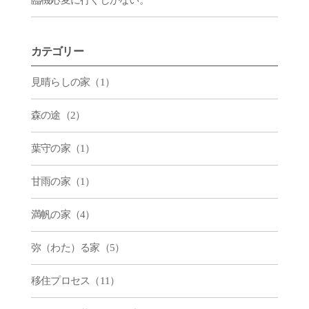
カテゴリー
見晴らしの家（1）
森の途（2）
葉守の家（1）
甘雨の家（1）
満帆の家（4）
弥（わた）る家（5）
移住プロセス（11）