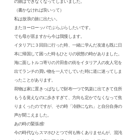
の旅はできなくなってしまいました。
（書かなければ良いって）
私は放浪の旅に出たい。
またヨーローッパでぶらぶらしたいです。
でも母が居ますから今は我慢します。
イタリアに３回目に行った時、一緒に学んだ友達も既に日
本に帰国して困った時もひとりの状態の時がありました。
海に面しトルコ寄りの片田舎の街をイタリア人の友人宅を
出てランチの買い物を一人でしていた時に道に迷ってしま
ったことがあります。
荷物は家に置きっぱなしで財布一つで気楽に出てきて住所
もうる覚えなのに歩きすぎて、方向も定かでなくなって焦
りまくったのですが、その時「冷静になれ」と自分自身の
声が聞こえました。
あの時の緊張感!
今の時代ならスマホひとつで何も怖くありませんが、混沌