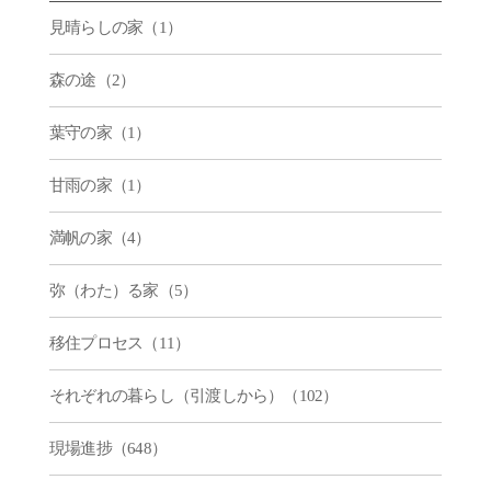
見晴らしの家（1）
森の途（2）
葉守の家（1）
甘雨の家（1）
満帆の家（4）
弥（わた）る家（5）
移住プロセス（11）
それぞれの暮らし（引渡しから）（102）
現場進捗（648）