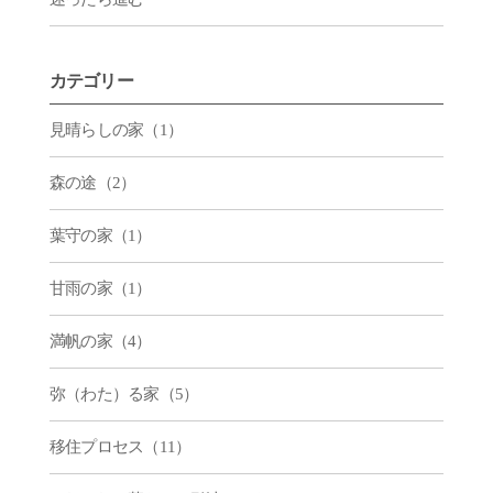
カテゴリー
見晴らしの家（1）
森の途（2）
葉守の家（1）
甘雨の家（1）
満帆の家（4）
弥（わた）る家（5）
移住プロセス（11）