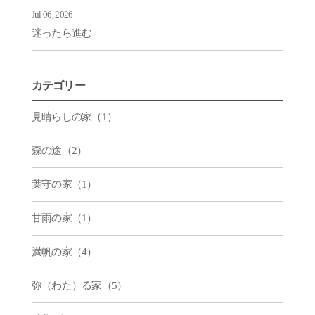
Jul 06, 2026
迷ったら進む
カテゴリー
見晴らしの家（1）
森の途（2）
葉守の家（1）
甘雨の家（1）
満帆の家（4）
弥（わた）る家（5）