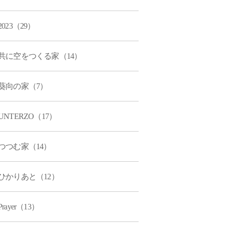
2023（29）
共に空をつくる家（14）
葵向の家（7）
UNTERZO（17）
つつむ家（14）
ひかりあと（12）
Prayer（13）