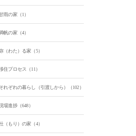
甘雨の家（1）
満帆の家（4）
弥（わた）る家（5）
移住プロセス（11）
それぞれの暮らし（引渡しから）（102）
現場進捗（648）
杜（もり）の家（4）