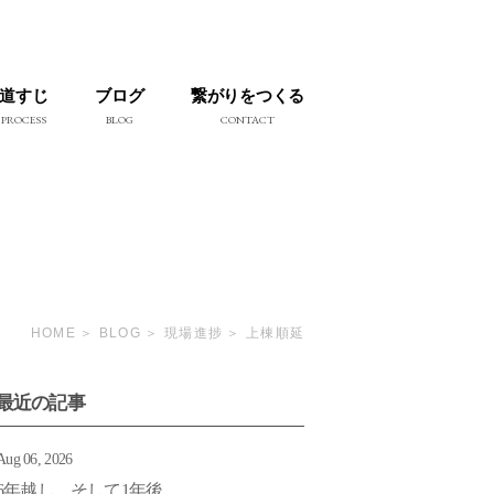
道すじ
ブログ
繋がりをつくる
PROCESS
BLOG
CONTACT
HOME
BLOG
現場進捗
上棟順延
最近の記事
Aug 06, 2026
6年越し そして1年後