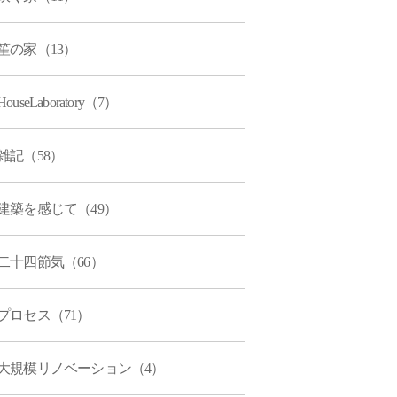
笙の家（13）
HouseLaboratory（7）
雑記（58）
建築を感じて（49）
二十四節気（66）
プロセス（71）
大規模リノベーション（4）