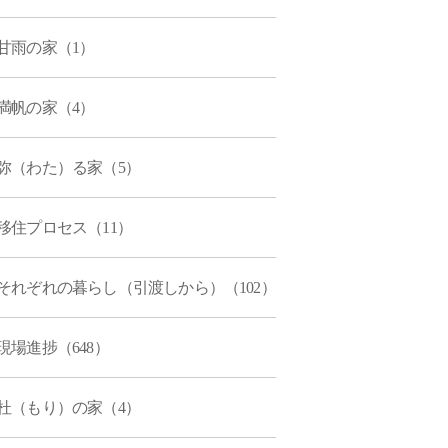
甘雨の家（1）
満帆の家（4）
弥（わた）る家（5）
移住プロセス（11）
それぞれの暮らし（引渡しから）（102）
現場進捗（648）
杜（もり）の家（4）