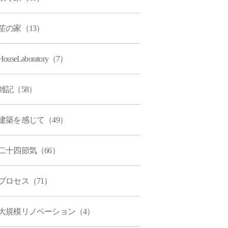
笙の家（13）
HouseLaboratory（7）
雑記（58）
建築を感じて（49）
二十四節気（66）
プロセス（71）
大規模リノベーション（4）