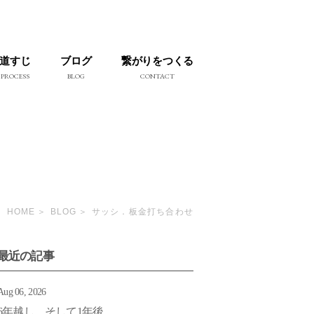
道すじ
ブログ
繋がりをつくる
PROCESS
BLOG
CONTACT
HOME
BLOG
サッシ．板金打ち合わせ
最近の記事
Aug 06, 2026
6年越し そして1年後