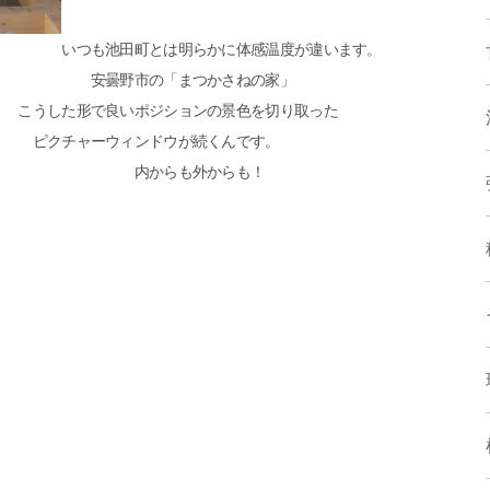
らかに体感温度が違います。
つかさねの家」
ションの景色を切り取った
ドウが続くんです。
外からも！