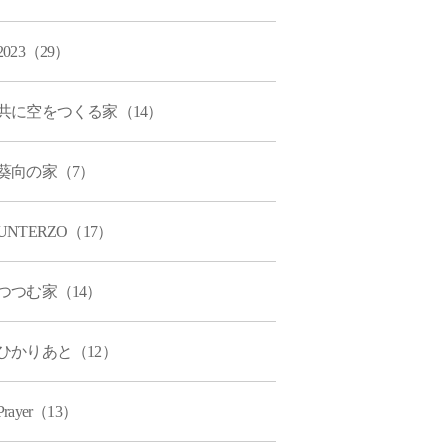
2023（29）
共に空をつくる家（14）
葵向の家（7）
UNTERZO（17）
つつむ家（14）
ひかりあと（12）
Prayer（13）