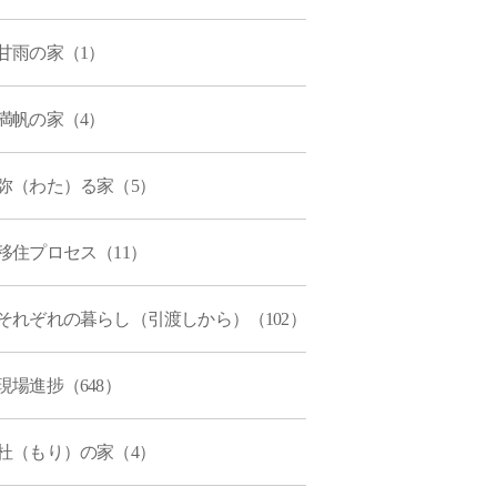
甘雨の家（1）
満帆の家（4）
弥（わた）る家（5）
移住プロセス（11）
それぞれの暮らし（引渡しから）（102）
現場進捗（648）
杜（もり）の家（4）