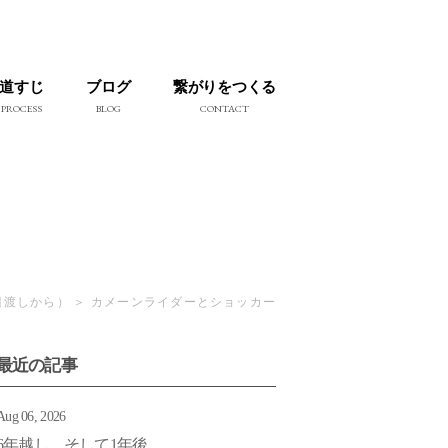
道すじ
ブログ
繋がりをつくる
PROCESS
BLOG
CONTACT
引渡しから）
カメーンライダーとショッカー
最近の記事
Aug 06, 2026
6年越し そして1年後