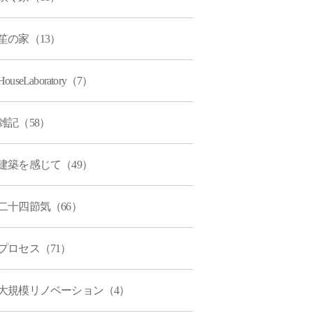
笙の家（13）
HouseLaboratory（7）
雑記（58）
建築を感じて（49）
二十四節気（66）
プロセス（71）
大規模リノベーション（4）