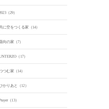
2023（29）
共に空をつくる家（14）
葵向の家（7）
UNTERZO（17）
つつむ家（14）
ひかりあと（12）
Prayer（13）