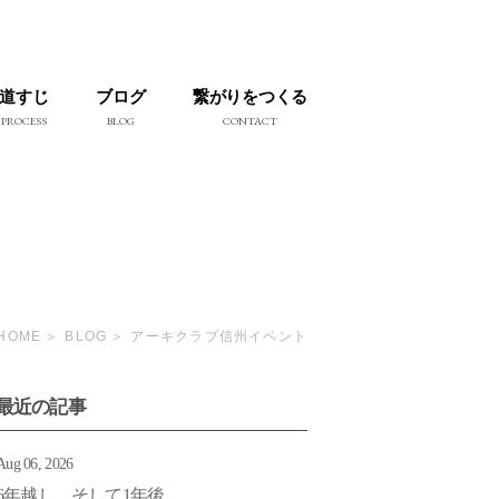
道すじ
ブログ
繋がりをつくる
PROCESS
BLOG
CONTACT
HOME
BLOG
アーキクラブ信州イベント
最近の記事
Aug 06, 2026
6年越し そして1年後