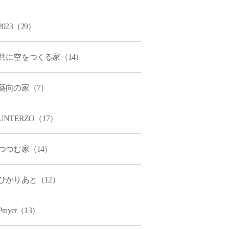
2023（29）
共に空をつくる家（14）
葵向の家（7）
UNTERZO（17）
つつむ家（14）
ひかりあと（12）
Prayer（13）