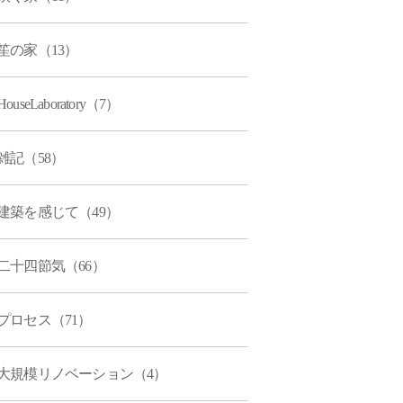
笙の家（13）
HouseLaboratory（7）
雑記（58）
建築を感じて（49）
二十四節気（66）
プロセス（71）
大規模リノベーション（4）