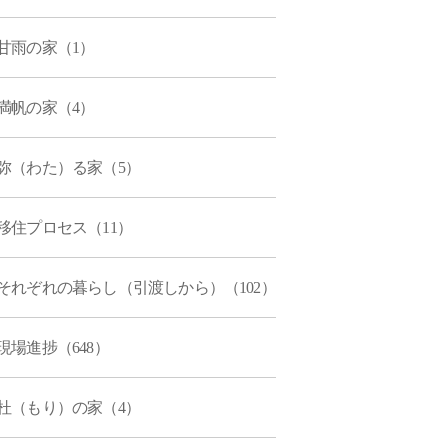
甘雨の家（1）
満帆の家（4）
弥（わた）る家（5）
移住プロセス（11）
それぞれの暮らし（引渡しから）（102）
現場進捗（648）
杜（もり）の家（4）