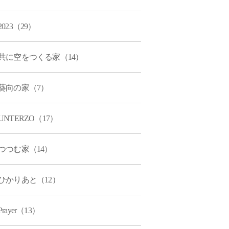
2023（29）
共に空をつくる家（14）
葵向の家（7）
UNTERZO（17）
つつむ家（14）
ひかりあと（12）
Prayer（13）