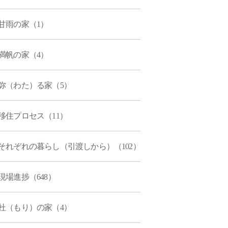
甘雨の家（1）
満帆の家（4）
弥（わた）る家（5）
移住プロセス（11）
それぞれの暮らし（引渡しから）（102）
現場進捗（648）
杜（もり）の家（4）