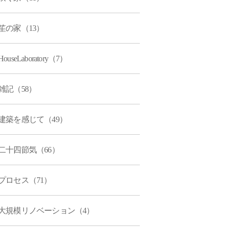
笙の家（13）
HouseLaboratory（7）
雑記（58）
建築を感じて（49）
二十四節気（66）
プロセス（71）
大規模リノベーション（4）