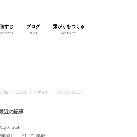
道すじ
ブログ
繋がりをつくる
PROCESS
BLOG
CONTACT
OME
BLOG
現場進捗
いよいよ竣工へ
最近の記事
Aug 06, 2026
6年越し そして1年後