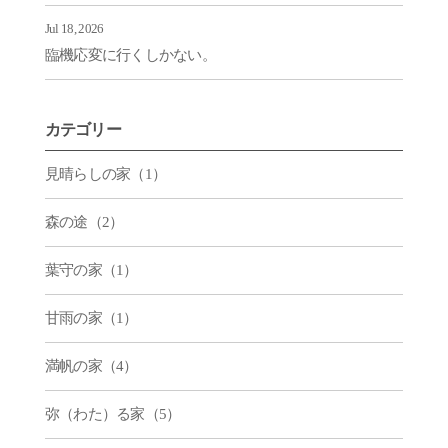
Jul 18, 2026
臨機応変に行くしかない。
カテゴリー
見晴らしの家（1）
森の途（2）
葉守の家（1）
甘雨の家（1）
満帆の家（4）
弥（わた）る家（5）