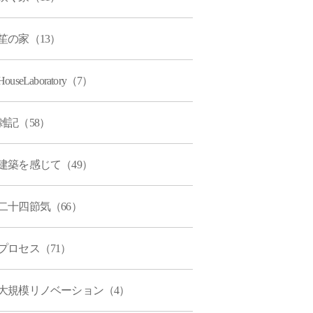
笙の家（13）
HouseLaboratory（7）
雑記（58）
建築を感じて（49）
二十四節気（66）
プロセス（71）
大規模リノベーション（4）