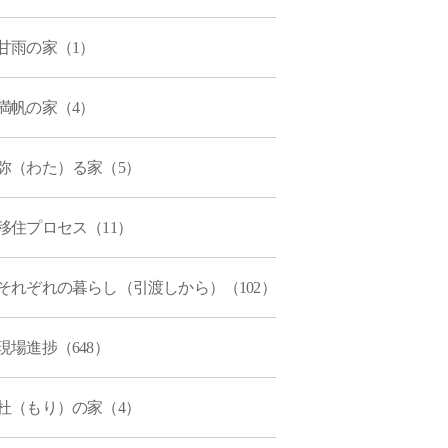
甘雨の家（1）
満帆の家（4）
弥（わた）る家（5）
移住プロセス（11）
それぞれの暮らし（引渡しから）（102）
現場進捗（648）
杜（もり）の家（4）