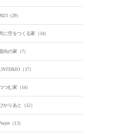
2023（29）
共に空をつくる家（14）
葵向の家（7）
UNTERZO（17）
つつむ家（14）
ひかりあと（12）
Prayer（13）