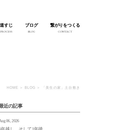
道すじ
ブログ
繋がりをつくる
PROCESS
BLOG
CONTACT
HOME
BLOG
「美生の家」土台敷き
最近の記事
Aug 06, 2026
6年越し そして1年後