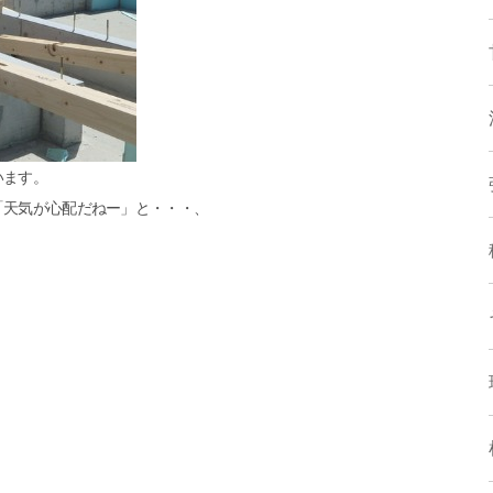
います。
「天気が心配だねー」と・・・、
。