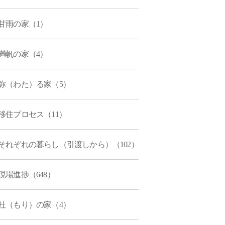
甘雨の家（1）
満帆の家（4）
弥（わた）る家（5）
移住プロセス（11）
それぞれの暮らし（引渡しから）（102）
現場進捗（648）
杜（もり）の家（4）