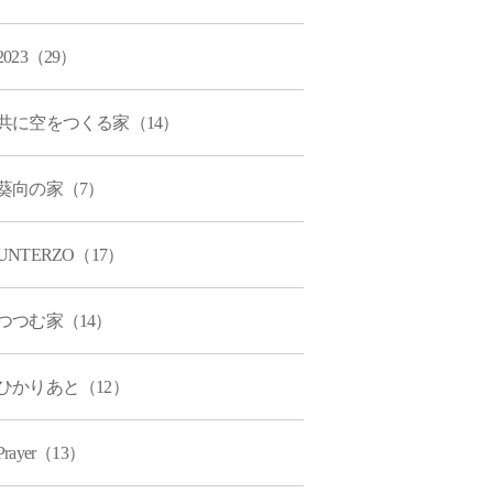
2023（29）
共に空をつくる家（14）
葵向の家（7）
UNTERZO（17）
つつむ家（14）
ひかりあと（12）
Prayer（13）