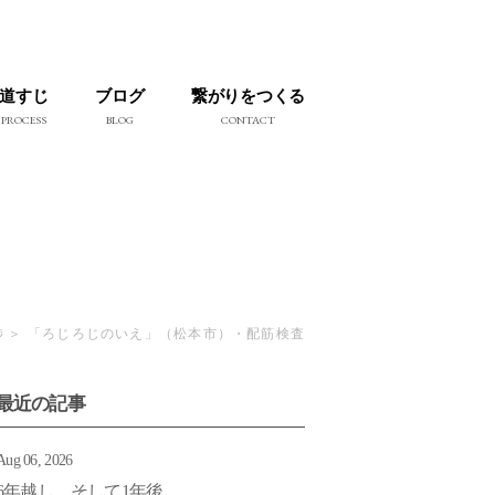
道すじ
ブログ
繋がりをつくる
PROCESS
BLOG
CONTACT
捗
「ろじろじのいえ」（松本市）・配筋検査
最近の記事
Aug 06, 2026
6年越し そして1年後