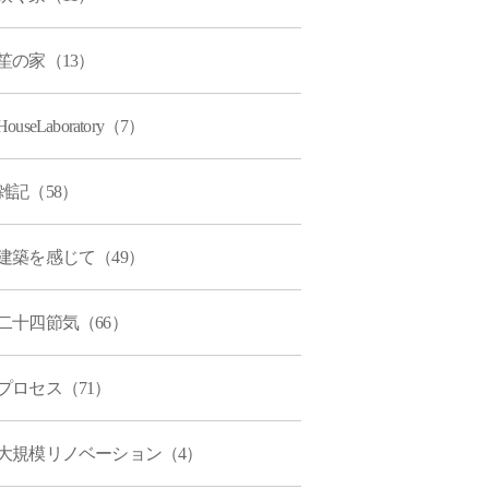
笙の家（13）
HouseLaboratory（7）
雑記（58）
建築を感じて（49）
二十四節気（66）
プロセス（71）
大規模リノベーション（4）