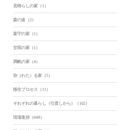
見晴らしの家（1）
森の途（2）
葉守の家（1）
甘雨の家（1）
満帆の家（4）
弥（わた）る家（5）
移住プロセス（11）
それぞれの暮らし（引渡しから）（102）
現場進捗（648）