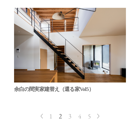
余白の間実家建替え（還る家Vol5）
1
2
3
4
5