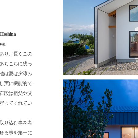
 Hoshina
awa
あり、長くこの
あちこちに残っ
池は夏は夕涼み
し実に機能的で
石段は祖父や父
守ってくれてい
取り込む事を考
せる事を第一に