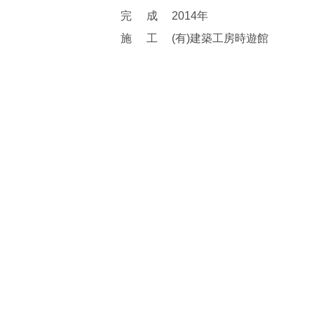
完成
2014年
施工
(有)建築工房時遊館