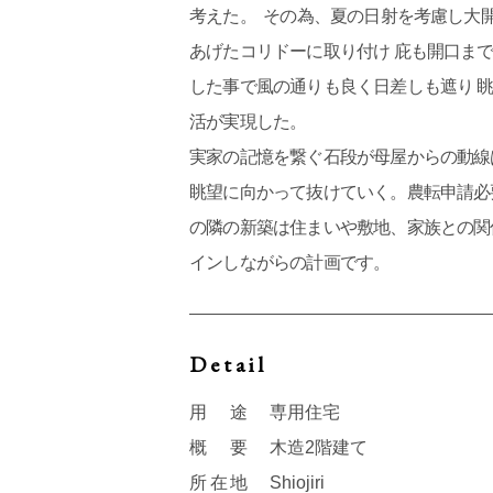
考えた。 その為、夏の日射を考慮し大
あげたコリドーに取り付け 庇も開口ま
した事で風の通りも良く日差しも遮り 
活が実現した。
実家の記憶を繋ぐ石段が母屋からの動線
眺望に向かって抜けていく。農転申請必
の隣の新築は住まいや敷地、家族との関
インしながらの計画です。
Detail
用途
専用住宅
概要
木造2階建て
所在地
Shiojiri