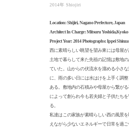
2014年
Shiojiri
Location: Shijiri, Nagano Prefecture, Japan
Architect In Charge: Mitsuru Yoshida,Kyoko
Project Year: 2014
Photographs: Ippei Shinz
西に素晴らしい眺望を望み東には母屋が
土地で暮らして来た先祖の記憶は敷地の
ていた。山からの伏流水を溜める小さな
に、雨の多い日には水はけを上手く調整
ある。敷地内の石積みや母屋から繋がる
によって創られ今も若夫婦と子供たちを
る。
私達はこの家族が素晴らしい西の風景を
えながら少ないエネルギーで日常を過ご