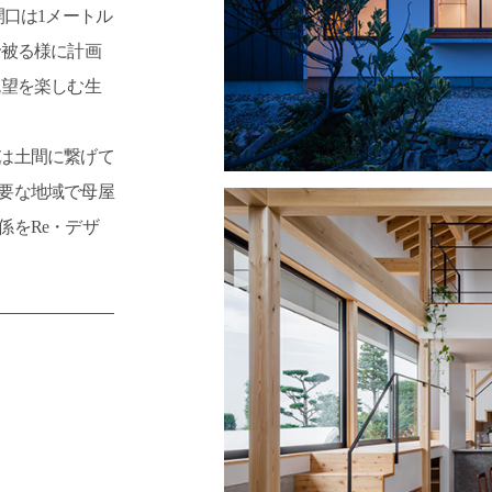
開口は1メートル
で被る様に計画
眺望を楽しむ生
は土間に繋げて
要な地域で母屋
係をRe・デザ