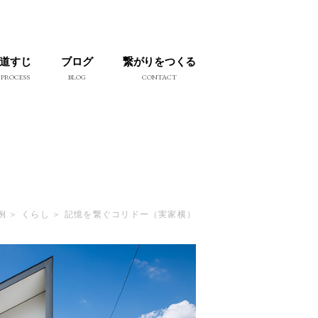
道すじ
ブログ
繋がりをつくる
PROCESS
BLOG
CONTACT
例
くらし
記憶を繋ぐコリドー（実家横）