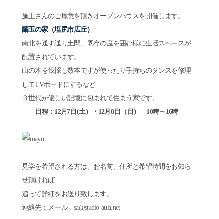
施主さんのご厚意を頂きオープンハウスを開催します。
繭玉の家（塩尻市広丘）
南北を通す通り土間、既存の庭を囲む様に生活スペースが
配置されています。
山の木を伐採し数本ですが使ったり手持ちのタンスを修理
してTVボードにするなど
３世代が優しい記憶に包まれて住まう家です。
日程：12月7日(土）・12月8日（日） 10時～16時
見学を希望される方は、お名前、住所と希望時間をお知ら
せ頂ければ
追って詳細をお送り致します。
連絡先：メール
sa@studio-aula.net